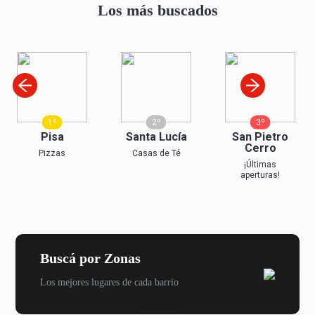
Los más buscados
1º
2º
3º
Pisa
Santa Lucía
San Pietro
Cerro
Pizzas
Casas de Té
¡Últimas
aperturas!
Buscá por Zonas
Los mejores lugares de cada barrio