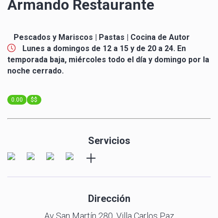
Armando Restaurante
Pescados y Mariscos | Pastas | Cocina de Autor
Lunes a domingos de 12 a 15 y de 20 a 24. En
temporada baja, miércoles todo el día y domingo por la
noche cerrado.
0
.
0
0
$$
1
1
1
2
2
2
3
3
3
Servicios
4
4
4
5
5
5
6
6
6
7
7
7
8
8
8
9
9
9
Dirección
0
0
0
1
1
1
Av San Martín 280, Villa Carlos Paz
2
2
2