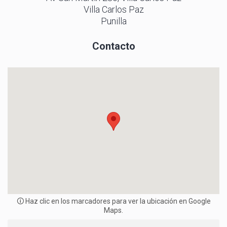
Villa Carlos Paz
3
3
3
4
4
4
Punilla
5
5
5
6
6
6
Contacto
7
7
7
8
8
8
9
9
9
0
0
0
1
1
1
2
2
2
3
3
3
4
4
4
5
5
5
6
6
6
7
7
7
8
8
8
9
9
9
🛈 Haz clic en los marcadores para ver la ubicación en Google
Maps.