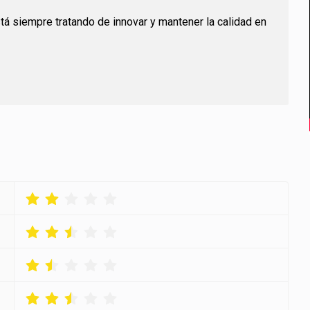
2
0
stá siempre tratando de innovar y mantener la calidad en
3
1
4
2
5
3
6
4
7
5
8
6
9
7
8
9