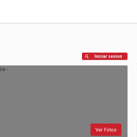
Iniciar sesion
0
1
2
3
4
5
Ver Fotos
6