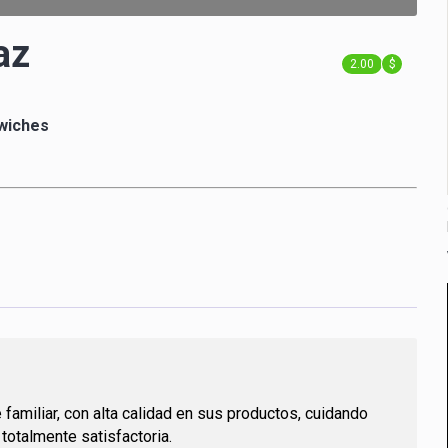
7
0
8
az
1
9
2
.
0
0
$
3
1
1
4
2
2
wiches
5
3
3
6
4
4
7
5
5
8
6
6
9
7
7
0
8
8
1
9
9
2
0
0
3
1
1
4
2
2
5
3
3
6
4
4
7
5
5
8
6
6
9
7
7
familiar, con alta calidad en sus productos, cuidando
0
8
8
 totalmente satisfactoria.
1
9
9