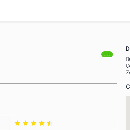
D
0
.
0
0
B
1
1
1
C
2
2
2
Z
3
3
3
4
4
4
5
5
5
C
6
6
6
7
7
7
8
8
8
9
9
9
0
0
0
1
1
1
2
2
2
3
3
3