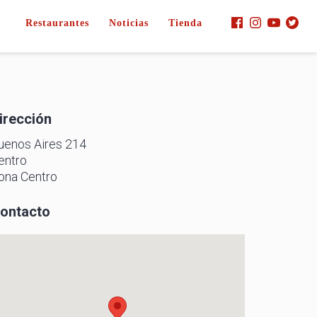
Restaurantes
Noticias
Tienda
irección
uenos Aires 214
entro
ona Centro
ontacto